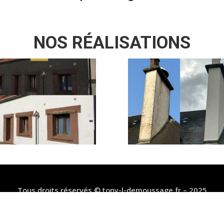
NOS RÉALISATIONS
Tous droits réservés © tony-l-demoussage.fr – 2025
Mentions Légales et politique de confidentialité